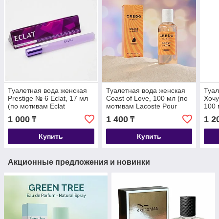
Туалетная вода женская
Туалетная вода женская
Туал
Prestige № 6 Eclat, 17 мл
Coast of Love, 100 мл (по
Хочу
(по мотивам Eclat
мотивам Lacoste Pour
100 
A`Arpege (Lanvin)
Femme (Lacoste)
A`Ar
1 000
1 400
1 2
₸
₸
Купить
Купить
Акционные предложения и новинки