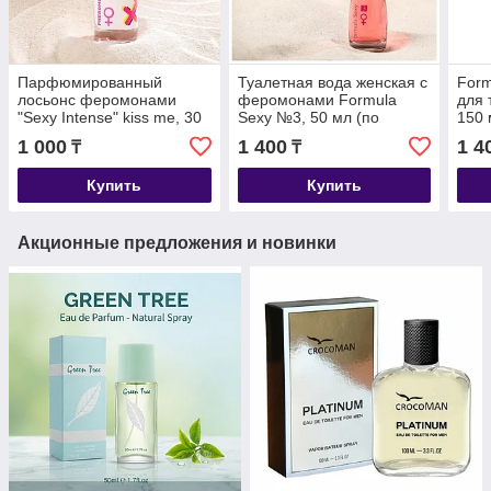
Парфюмированный
Туалетная вода женская с
Form
лосьонс феромонами
феромонами Formula
для 
"Sexy Intense" kiss me, 30
Sexy №3, 50 мл (по
150 
мл (по мотивам Moon
мотивам Moon Sparkle
Spar
1 000
1 400
1 4
₸
₸
Sparkle (Escada)
(Escada)
Купить
Купить
Акционные предложения и новинки