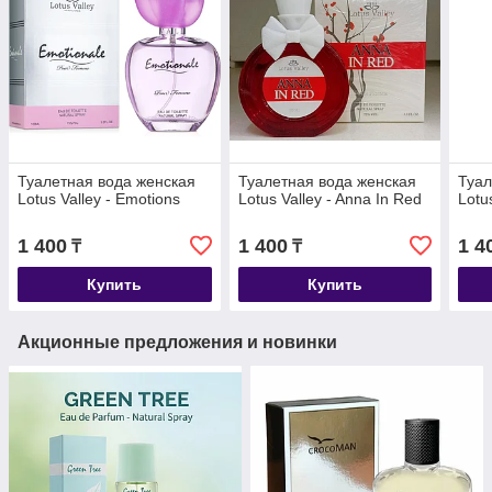
Туалетная вода женская
Туалетная вода женская
Туал
Lotus Valley - Emotions
Lotus Valley - Anna In Red
Lotus
1 400
1 400
1 4
₸
₸
Купить
Купить
Акционные предложения и новинки