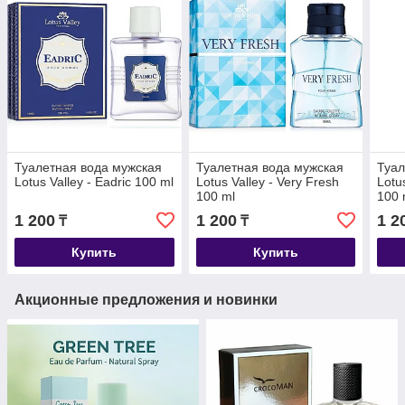
Туалетная вода мужская
Туалетная вода мужская
Туал
Lotus Valley - Eadric 100 ml
Lotus Valley - Very Fresh
Lotu
100 ml
100 
1 200
1 200
1 2
₸
₸
Купить
Купить
Акционные предложения и новинки