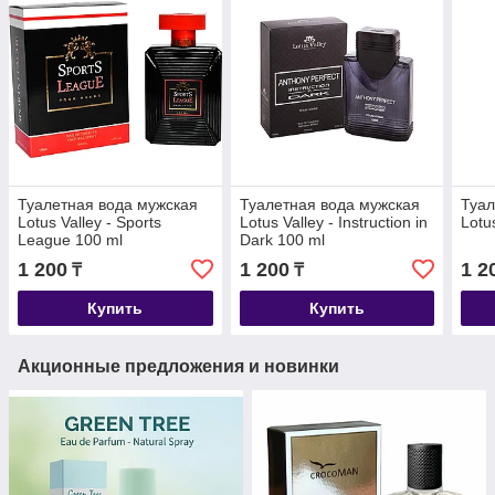
Туалетная вода мужская
Туалетная вода мужская
Туал
Lotus Valley - Sports
Lotus Valley - Instruction in
Lotu
League 100 ml
Dark 100 ml
1 200
1 200
1 2
₸
₸
Купить
Купить
Акционные предложения и новинки