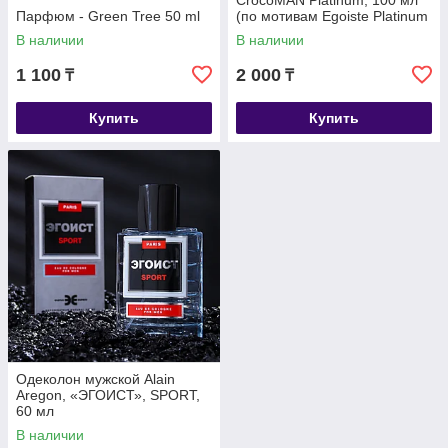
CrocoMAN Platinum, 100 мл
Парфюм - Green Tree 50 ml
(по мотивам Egoiste Platinum
(Chanel)
В наличии
В наличии
1 100
2 000
₸
₸
Купить
Купить
Одеколон мужской Alain
Aregon, «ЭГОИСТ», SPORT,
60 мл
В наличии