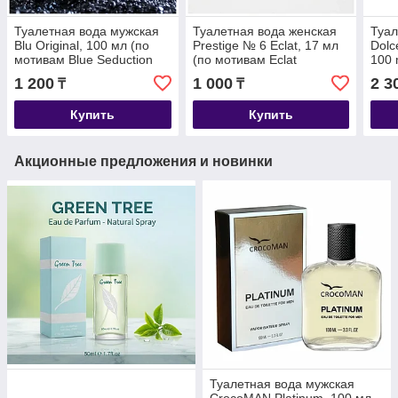
Туалетная вода мужская
Туалетная вода женская
Туал
Blu Original, 100 мл (по
Prestige № 6 Eclat, 17 мл
Dolc
мотивам Blue Seduction
(по мотивам Eclat
100
(A.Banderas)
A`Arpege (Lanvin)
1 200
1 000
2 3
₸
₸
Купить
Купить
Акционные предложения и новинки
Туалетная вода мужская