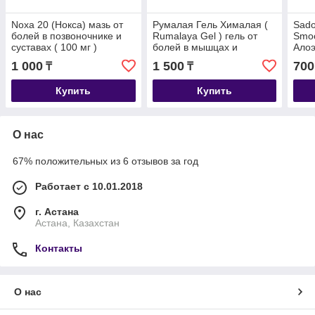
Noxa 20 (Нокса) мазь от
Румалая Гель Хималая (
Sado
болей в позвоночнике и
Rumalaya Gel ) гель от
Smoo
суставах ( 100 мг )
болей в мышцах и
Алоэ
суставов 30 мл
ледя
1 000
1 500
700
₸
₸
спре
Купить
Купить
О нас
67% положительных из 6 отзывов за год
Работает с 10.01.2018
г. Астана
Астана, Казахстан
Контакты
О нас