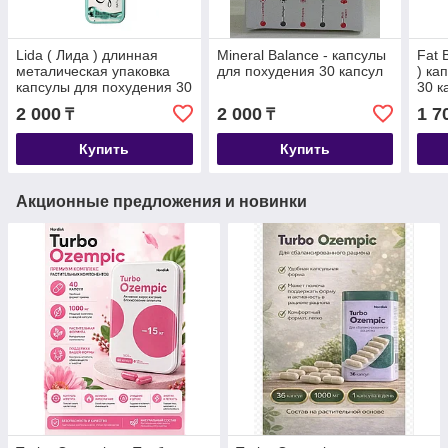
Lida ( Лида ) длинная
Mineral Balance - капсулы
Fat 
металическая упаковка
для похудения 30 капсул
) ка
капсулы для похудения 30
30 к
капсул
2 000
2 000
1 7
₸
₸
Купить
Купить
Акционные предложения и новинки