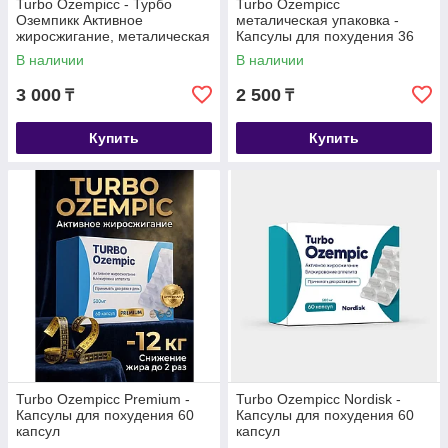
Turbo Ozempicc - Турбо
Turbo Ozempicc
Оземпикк Активное
металическая упаковка -
жиросжигание, металическая
Капсулы для похудения 36
коробка, капсулы для
капсул
В наличии
В наличии
похудения 40 капсул
3 000
2 500
₸
₸
Купить
Купить
Turbo Ozempicс Premium -
Turbo Ozempicc Nordisk -
Капсулы для похудения 60
Капсулы для похудения 60
капсул
капсул