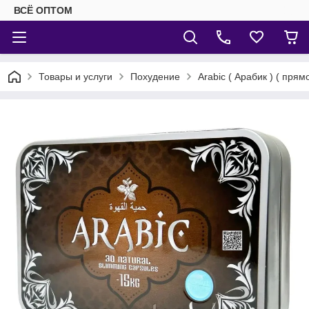
ВСЁ ОПТОМ
Товары и услуги
Похудение
Arabic ( Арабик ) ( пря