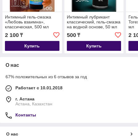
Интимный гель-смазка
Интимный лубрикант
Гель
«Любовь взаимна»,
классический, гель-смазка
Tore
классическая, 500 мл
на водной основе, 50 мл
мл
Оки-Чпоки
2 100
500
2 1
₸
₸
Купить
Купить
О нас
67% положительных из 6 отзывов за год
Работает с 10.01.2018
г. Астана
Астана, Казахстан
Контакты
О нас