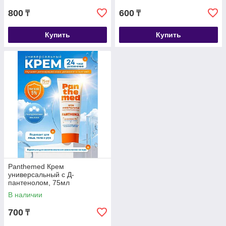
800
600
₸
₸
Купить
Купить
Panthemed Крем
универсальный с Д-
пантенолом, 75мл
В наличии
700
₸