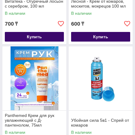
Витатека - Огуречный лосьон
Лесной - Крем от комаров,
с серебром, 100 мл
москитов, мокрецов 100 мл
В наличии
В наличии
700
600
₸
₸
Купить
Купить
Panthemed Крем для рук
увлажняющий с Д-
Убойная сила 5в1 - Спрей от
пантенолом, 75мл
комаров
В наличии
В наличии