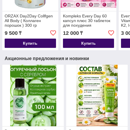
ORZAX Day2Day Collfgen
Kompleks Every Day 60
Ever
All Body ( Коллаген
капсул плюс 30 таблеток
Vita
порошок ) 300 гр
для похудения
K2, 
капс
9 500
12 000
3 0
₸
₸
желе
Купить
Купить
Акционные предложения и новинки