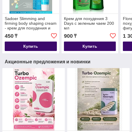
Sadoer Slimming and
Крем для похудения 3
Flor
firming body shaping cream
Days с зеленым чаем 200
поху
- крем для похудения и
мл
фиг
укрепления тела 40 гр
450
900
1 3
₸
₸
Купить
Купить
Акционные предложения и новинки