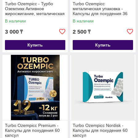
Turbo Ozempicc - Турбо
Turbo Ozempicc
Оземпикк Активное
металическая упаковка -
жиросжигание, металическая
Капсулы для похудения 36
коробка, капсулы для
капсул
В наличии
В наличии
похудения 40 капсул
3 000
2 500
₸
₸
Купить
Купить
Turbo Ozempicс Premium -
Turbo Ozempicc Nordisk -
Капсулы для похудения 60
Капсулы для похудения 60
капсул
капсул