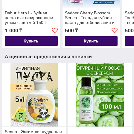
Dabur Herb I - Зубная
Sadoer Cherry Blossom
Sado
паста с активированным
Series - Твердая зубная
Toot
углем с щеткой 150 Г
паста для отбеливания и
Твер
удаления желтизны с
перс
1 000
500
500
₸
₸
ароматом вишневого
отбе
цвета 28.5
желт
Купить
Купить
Акционные предложения и новинки
Sendo - Энзимная пудра для