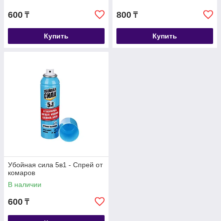
600
800
₸
₸
Купить
Купить
Убойная сила 5в1 - Спрей от
комаров
В наличии
600
₸