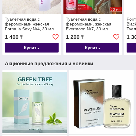
Туалетная вода с
Туалетная вода с
Form
феромонами женская
феромонами, женская,
Blac
Formula Sexy №4, 30 мл
Evermoon №7, 30 мл
Туал
(по мотивам Eclat
фер
1 400
1 200
1 3
₸
₸
A`Arpege (Lanvin)
Купить
Купить
Акционные предложения и новинки