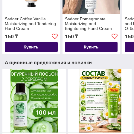
Sadoer Coffee Vanilla
Sadoer Pomegranate
Sado
Moisturizing and Tendering
Moisturizing and
and 
Hand Cream -
Brightening Hand Cream -
Oтб
Увлажняющий и
Увлажняющий и
пита
150
150
150
₸
₸
смягчающий крем для рук
осветляющий крем для
рук 
«Кофе-ваниль» 20гр
рук с гранатом 30 гр
гр
Купить
Купить
Акционные предложения и новинки