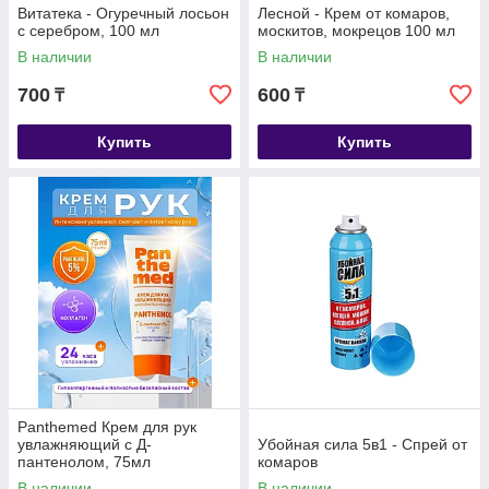
Витатека - Огуречный лосьон
Лесной - Крем от комаров,
с серебром, 100 мл
москитов, мокрецов 100 мл
В наличии
В наличии
700
600
₸
₸
Купить
Купить
Panthemed Крем для рук
увлажняющий с Д-
Убойная сила 5в1 - Спрей от
пантенолом, 75мл
комаров
В наличии
В наличии