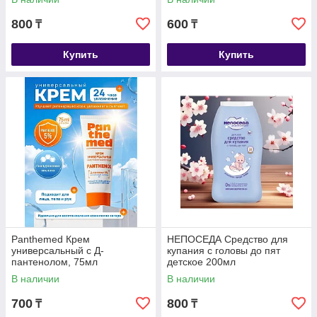
800
600
₸
₸
Купить
Купить
Panthemed Крем
НЕПОСЕДА Средство для
универсальный с Д-
купания с головы до пят
пантенолом, 75мл
детское 200мл
В наличии
В наличии
700
800
₸
₸