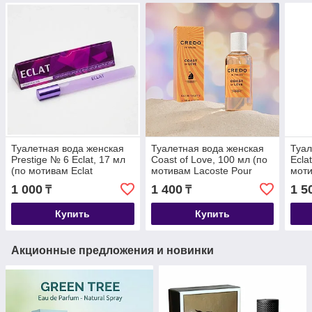
Туалетная вода женская
Туалетная вода женская
Туал
Prestige № 6 Eclat, 17 мл
Coast of Love, 100 мл (по
Ecla
(по мотивам Eclat
мотивам Lacoste Pour
моти
A`Arpege (Lanvin)
Femme (Lacoste)
(Lan
1 000
1 400
1 5
₸
₸
Купить
Купить
Акционные предложения и новинки