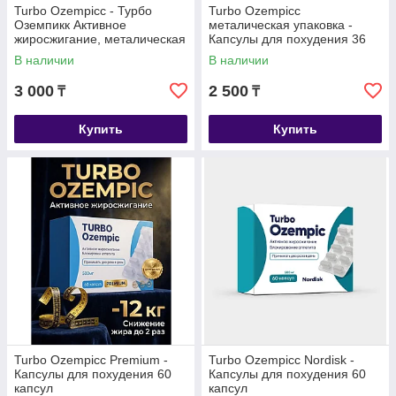
Turbo Ozempicc - Турбо
Turbo Ozempicc
Оземпикк Активное
металическая упаковка -
жиросжигание, металическая
Капсулы для похудения 36
коробка, капсулы для
капсул
В наличии
В наличии
похудения 40 капсул
3 000
2 500
₸
₸
Купить
Купить
Turbo Ozempicс Premium -
Turbo Ozempicc Nordisk -
Капсулы для похудения 60
Капсулы для похудения 60
капсул
капсул