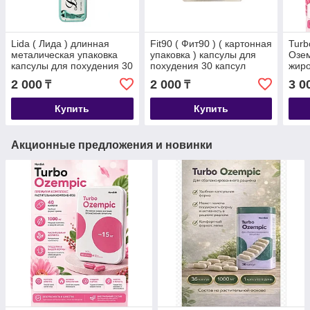
Lida ( Лида ) длинная
Fit90 ( Фит90 ) ( картонная
Turb
металическая упаковка
упаковка ) капсулы для
Озем
капсулы для похудения 30
похудения 30 капсул
жиро
капсул
мета
2 000
2 000
3 0
₸
₸
капс
капс
Купить
Купить
Акционные предложения и новинки