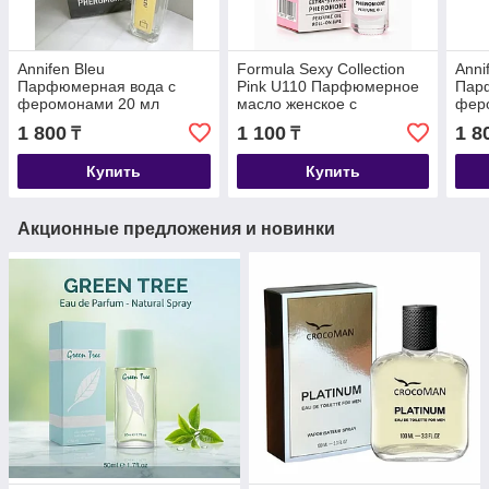
Annifen Bleu
Formula Sexy Collection
Anni
Парфюмерная вода с
Pink U110 Парфюмерное
Пар
феромонами 20 мл
масло женское с
фер
феромонами, 8 мл (по
1 800
1 100
1 8
₸
₸
мотивам Pink Molecule
090 09 (Zarkoperfume)
Купить
Купить
Акционные предложения и новинки