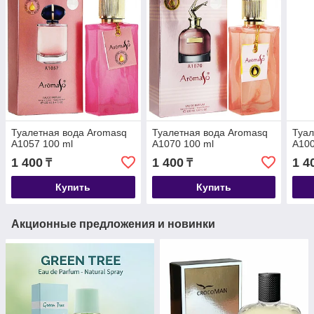
Туалетная вода Aromasq
Туалетная вода Aromasq
Туал
A1057 100 ml
A1070 100 ml
A100
1 400
1 400
1 4
₸
₸
Купить
Купить
Акционные предложения и новинки