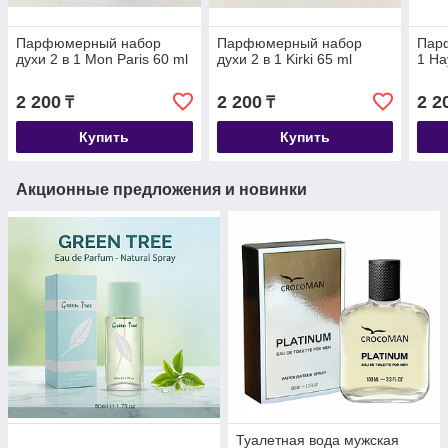
Парфюмерный набор
Парфюмерный набор
Пар
духи 2 в 1 Mon Paris 60 ml
духи 2 в 1 Kirki 65 ml
1 Ha
2 200
2 200
2 2
₸
₸
Купить
Купить
Акционные предложения и новинки
Туалетная вода мужская