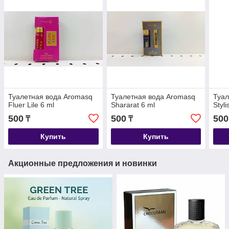
Туалетная вода Aromasq
Туалетная вода Aromasq
Туал
Fluer Lile 6 ml
Shararat 6 ml
Styli
500
500
500
₸
₸
Купить
Купить
Акционные предложения и новинки