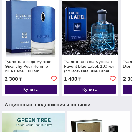
Туалетная вода мужская
Туалетная вода мужская
Туал
Givenchy Pour Homme
Favorit Blue Label, 100 мл
Dior
Blue Label 100 мл
(по мотивам Blue Label
(Givenchy)
2 300
1 400
2 3
₸
₸
Купить
Купить
Акционные предложения и новинки