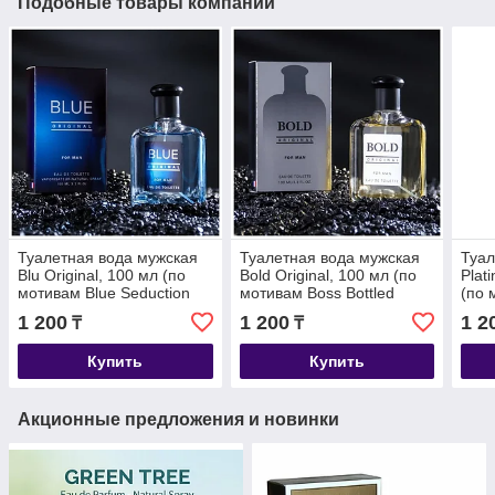
Подобные товары компании
Туалетная вода мужская
Туалетная вода мужская
Туал
Blu Original, 100 мл (по
Bold Original, 100 мл (по
Plat
мотивам Blue Seduction
мотивам Boss Bottled
(по 
(A.Banderas)
(H.Boss)
(R.L
1 200
1 200
1 2
₸
₸
Купить
Купить
Акционные предложения и новинки