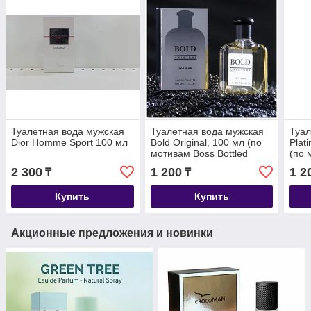
Туалетная вода мужская
Туалетная вода мужская
Туал
Dior Homme Sport 100 мл
Bold Original, 100 мл (по
Plat
мотивам Boss Bottled
(по 
(H.Boss)
(R.L
2 300
1 200
1 2
₸
₸
Купить
Купить
Акционные предложения и новинки