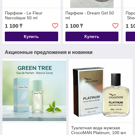
Парфюм - Le Fleur
Парфюм - Dream Girl 50
Парф
Narcotique 50 ml
ml
Shec
1 100
1 100
1 1
₸
₸
Купить
Купить
Акционные предложения и новинки
Туалетная вода мужская
CrocoMAN Platinum, 100 мл