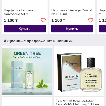
Парфюм - Le Fleur
Парфюм - Vercage Crystal
Парф
Narcotique 50 ml
Noir 50 ml
ml
1 100
1 100
1 1
₸
₸
Купить
Купить
Акционные предложения и новинки
Туалетная вода мужская
CrocoMAN Platinum, 100 мл