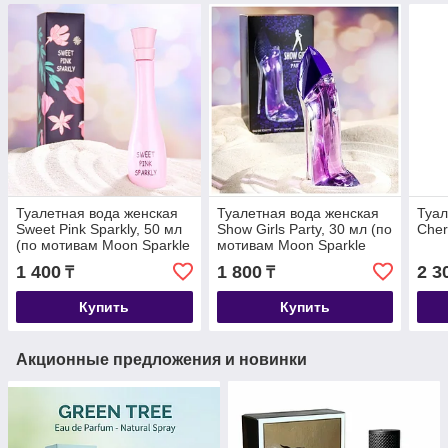
Туалетная вода женская
Туалетная вода женская
Туал
Sweet Pink Sparkly, 50 мл
Show Girls Party, 30 мл (по
Cher
(по мотивам Moon Sparkle
мотивам Moon Sparkle
(Escada)
(Escada)
1 400
1 800
2 3
₸
₸
Купить
Купить
Акционные предложения и новинки