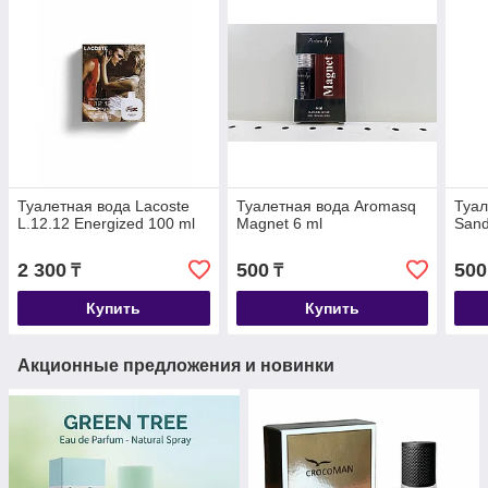
Туалетная вода Lacoste
Туалетная вода Aromasq
Туал
L.12.12 Energized 100 ml
Magnet 6 ml
Sand
2 300
500
500
₸
₸
Купить
Купить
Акционные предложения и новинки