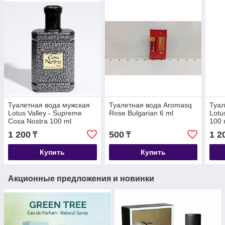
Туалетная вода мужская
Туалетная вода Aromasq
Туал
Lotus Valley - Supreme
Rose Bulgarian 6 ml
Lotu
Cosa Nostra 100 ml
100 
1 200
500
1 2
₸
₸
Купить
Купить
Акционные предложения и новинки