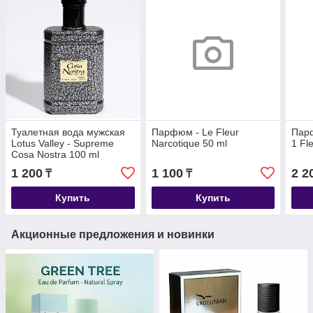
Туалетная вода мужская
Парфюм - Le Fleur
Пар
Lotus Valley - Supreme
Narcotique 50 ml
1 Fl
Cosa Nostra 100 ml
1 200
1 100
2 2
₸
₸
Купить
Купить
Акционные предложения и новинки