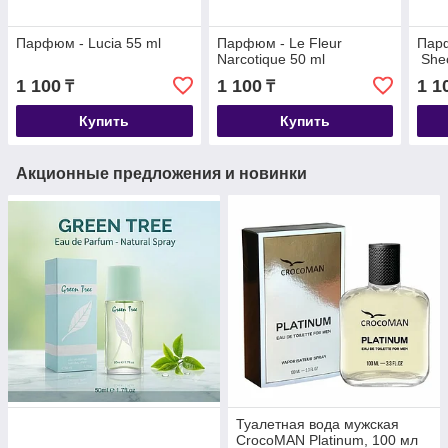
Парфюм - Lucia 55 ml
Парфюм - Le Fleur
Парф
Narcotique 50 ml
Shec
1 100
1 100
1 1
₸
₸
Купить
Купить
Акционные предложения и новинки
Туалетная вода мужская
CrocoMAN Platinum, 100 мл