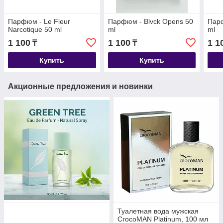
Парфюм - Le Fleur
Парфюм - Blvck Opens 50
Парф
Narcotique 50 ml
ml
ml
1 100
1 100
1 1
₸
₸
Купить
Купить
Акционные предложения и новинки
Туалетная вода мужская
CrocoMAN Platinum, 100 мл