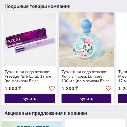
Подобные товары компании
Туалетная вода женская
Туалетная вода женская
Туал
Prestige № 6 Eclat, 17 мл
Хочу в Париж Lumiere,
Pres
(по мотивам Eclat
100 мл (по мотивам Eclat
17 м
A`Arpege (Lanvin)
A`Arpege (Lanvin)
Laco
1 000
1 200
1 2
₸
₸
(Lac
Купить
Купить
Акционные предложения и новинки