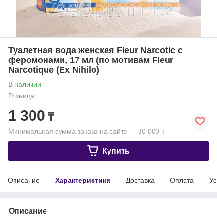
Туалетная вода женская Fleur Narcotic с
феромонами, 17 мл (по мотивам Fleur
Narcotique (Ex Nihilo)
В наличии
Розница
1 300
₸
Минимальная сумма заказа на сайте — 30 000 ₸
Купить
Описание
Характеристики
Доставка
Оплата
Ус
Описание