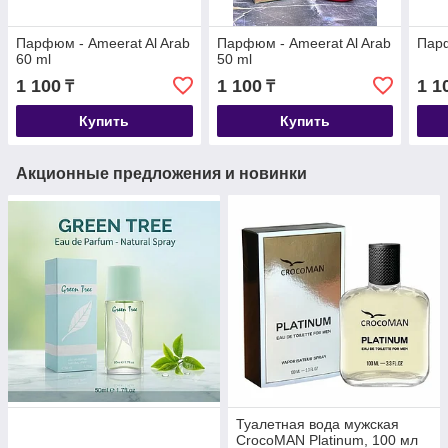
Парфюм - Ameerat Al Arab
Парфюм - Ameerat Al Arab
Парф
60 ml
50 ml
1 100
1 100
1 1
₸
₸
Купить
Купить
Акционные предложения и новинки
Туалетная вода мужская
CrocoMAN Platinum, 100 мл