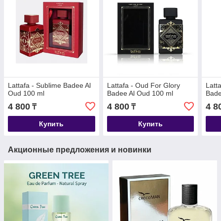
Lattafa - Sublime Badee Al
Lattafa - Oud For Glory
Latt
Oud 100 ml
Badee Al Oud 100 ml
Bade
4 800
4 800
4 8
₸
₸
Купить
Купить
Акционные предложения и новинки