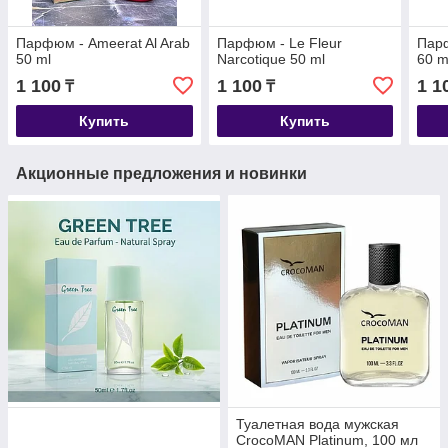
Парфюм - Ameerat Al Arab
Парфюм - Le Fleur
Парф
50 ml
Narcotique 50 ml
60 m
1 100
1 100
1 1
₸
₸
Купить
Купить
Акционные предложения и новинки
Туалетная вода мужская
CrocoMAN Platinum, 100 мл