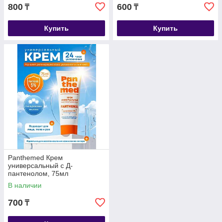
800
600
₸
₸
Купить
Купить
Panthemed Крем
универсальный с Д-
пантенолом, 75мл
В наличии
700
₸