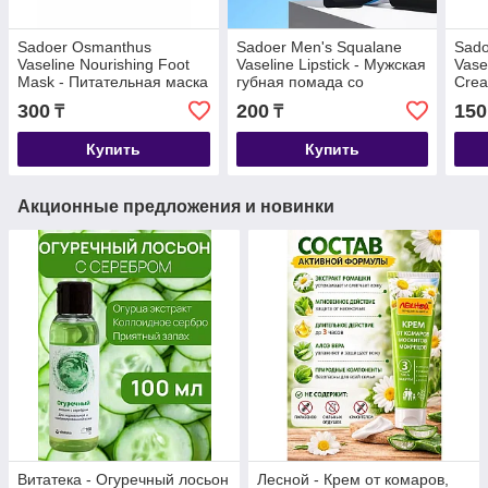
Sadoer Osmanthus
Sadoer Men's Squalane
Sado
Vaseline Nourishing Foot
Vaseline Lipstick - Мужская
Vase
Mask - Питательная маска
губная помада со
Crea
для ног с вазелином из
скваланом и вазелином
аром
300
200
150
₸
₸
османтуса 40 мл
2,7 гр
вазе
Купить
Купить
Акционные предложения и новинки
Витатека - Огуречный лосьон
Лесной - Крем от комаров,