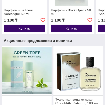
Парфюм - Le Fleur
Парфюм - Blvck Opens 50
Парф
Narcotique 50 ml
ml
Shec
1 100
1 100
1 1
₸
₸
Купить
Купить
Акционные предложения и новинки
Туалетная вода мужская
CrocoMAN Platinum, 100 мл