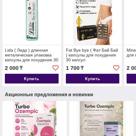
Lida ( Лида ) длинная
Fat Bye bye ( Фат Бай Бай
Mine
металическая упаковка
) капсулы для похудения
для 
капсулы для похудения 30
30 капсул
капсул
2 000
1 700
2 0
₸
₸
Купить
Купить
Акционные предложения и новинки