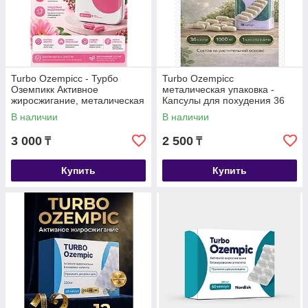
Turbo Ozempicc - Турбо
Turbo Ozempicc
Оземпикк Активное
металическая упаковка -
жиросжигание, металическая
Капсулы для похудения 36
коробка, капсулы для
капсул
В наличии
В наличии
похудения 40 капсул
3 000
2 500
₸
₸
Купить
Купить