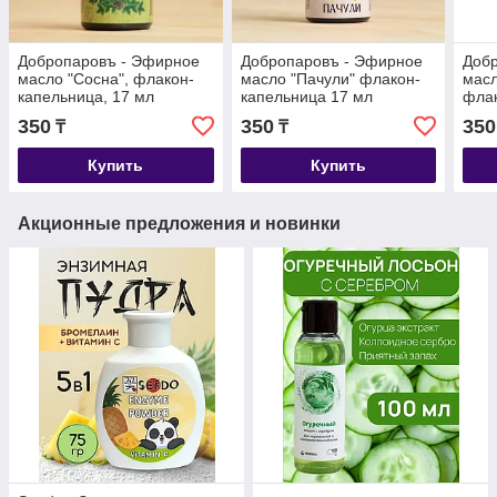
Добропаровъ - Эфирное
Добропаровъ - Эфирное
Доб
масло "Сосна", флакон-
масло "Пачули" флакон-
масл
капельница, 17 мл
капельница 17 мл
флак
мл 
350
350
350
₸
₸
Купить
Купить
Акционные предложения и новинки