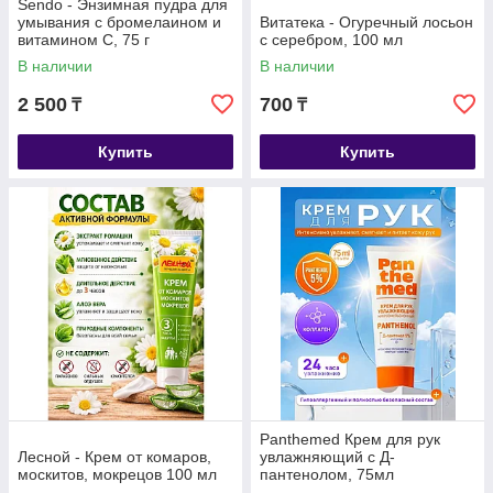
Sendo - Энзимная пудра для
умывания с бромелаином и
Витатека - Огуречный лосьон
витамином С, 75 г
с серебром, 100 мл
В наличии
В наличии
2 500
700
₸
₸
Купить
Купить
Panthemed Крем для рук
Лесной - Крем от комаров,
увлажняющий с Д-
москитов, мокрецов 100 мл
пантенолом, 75мл