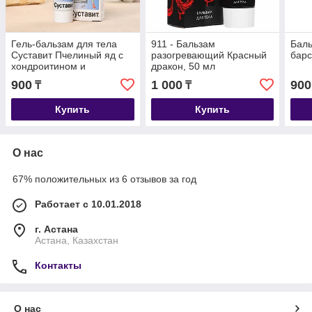
Гель-бальзам для тела
911 - Бальзам
Баль
Суставит Пчелиный яд с
разогревающий Красный
барс
хондроитином и
дракон, 50 мл
глюкозамином, 125 мл
900
1 000
900
₸
₸
Купить
Купить
О нас
67% положительных из 6 отзывов за год
Работает с 10.01.2018
г. Астана
Астана, Казахстан
Контакты
О нас