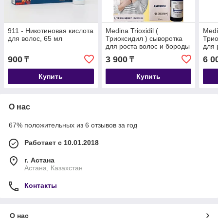
911 - Никотиновая кислота
Medina Trioxidil (
Medin
для волос, 65 мл
Триоксидил ) сыворотка
Трио
для роста волос и бороды
для 
Миноксидил 11 % 50 мл
Мино
900
3 900
6 0
₸
₸
Купить
Купить
О нас
67% положительных из 6 отзывов за год
Работает с 10.01.2018
г. Астана
Астана, Казахстан
Контакты
О нас