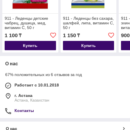
911 - Леденцы детские
911 - Леденцы без сахара,
911 
чабрец, душица, мед,
шалфей, липа, витамин С,
эхин
витамин С, 50 г
50 г
вита
1 100
1 150
900
₸
₸
Купить
Купить
О нас
67% положительных из 6 отзывов за год
Работает с 10.01.2018
г. Астана
Астана, Казахстан
Контакты
О нас