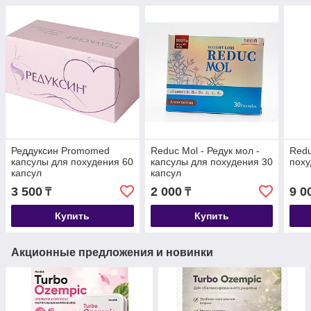
Реддуксин Promomed
Reduc Mol - Редук мол -
Redu
капсулы для похудения 60
капсулы для похудения 30
поху
капсул
капсул
3 500
2 000
9 0
₸
₸
Купить
Купить
Акционные предложения и новинки