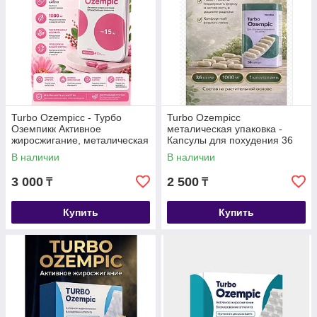
Turbo Ozempicc - Турбо
Turbo Ozempicc
Оземпикк Активное
металическая упаковка -
жиросжигание, металическая
Капсулы для похудения 36
коробка, капсулы для
капсул
В наличии
В наличии
похудения 40 капсул
3 000
2 500
₸
₸
Купить
Купить