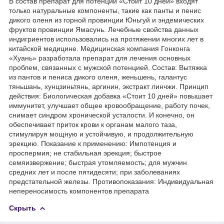
В состав препарат для потенции «Стоит 10 дней» входят
только натуральные компоненты, такие как панты и пенис
дикого оленя из горной провинции Юньгуй и эндемических
фруктов провинции Ямасунь. Лечебные свойства данных
индигриентов использовались на протяжении многих лет в
китайской медицине. Медицинская компания Гонконга
«Хуань» разработала препарат для лечения основных
проблем, связанных с мужской потенцией. Состав: Вытяжка
из пантов и пениса дикого оленя, женьшень, галантус
тяньшань, хунцзиньтянь, аргинин, экстракт линчжи. Принцип
действия: Биологическая добавка «Стоит 10 дней» повышает
иммунитет, улучшает общее кровообращение, работу почек,
снимает синдром хронической усталости. И конечно, он
обеспечивает приток крови к органам малого таза,
стимулируя мощную и устойчивую, и продолжительную
эрекцию. Показание к применению: Импотенция и
проспермия; не стабильная эрекция; быстрое
семяизвержение; быстрая утомляемость; для мужчин
средних лет и после пятидесяти; при заболеваниях
предстательной железы. Противопоказания: Индивидуальная
непереносимость компонентов препарата
Скрыть