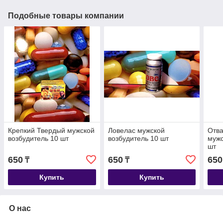
Подобные товары компании
Крепкий Твердый мужской
Ловелас мужской
Отв
возбудитель 10 шт
возбудитель 10 шт
мужс
шт
650
650
650
₸
₸
Купить
Купить
О нас