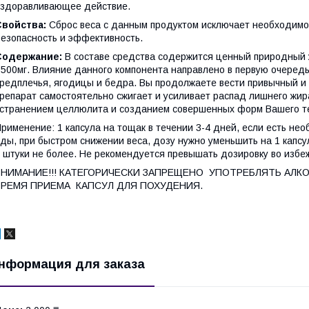
здоравливающее действие.
Свойства:
Сброс веса с данным продуктом исключает необходимос
езопасность и эффективность.
Содержание:
В составе средства содержится ценный природный ж
 500мг. Влияние данного компонента направлено в первую очередь
редплечья, ягодицы и бедра. Вы продолжаете вести привычный и 
репарат самостоятельно сжигает и усиливает распад лишнего жир
странением целлюлита и созданием совершенных форм Вашего т
рименение: 1 капсула на тощак в течении 3-4 дней, если есть не
ды, при быстром снижении веса, дозу нужно уменьшить на 1 капсу
 штуки не более. Не рекомендуется превышать дозировку во избе
ВНИМАНИЕ!!! КАТЕГОРИЧЕСКИ ЗАПРЕЩЕНО УПОТРЕБЛЯТЬ АЛКО
ВРЕМЯ ПРИЕМА КАПСУЛ ДЛЯ ПОХУДЕНИЯ.
нформация для заказа