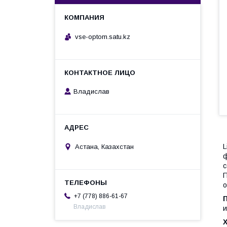
vse-optom.satu.kz
Владислав
L
Астана, Казахстан
ф
с
П
о
+7 (778) 886-61-67
Владислав
и