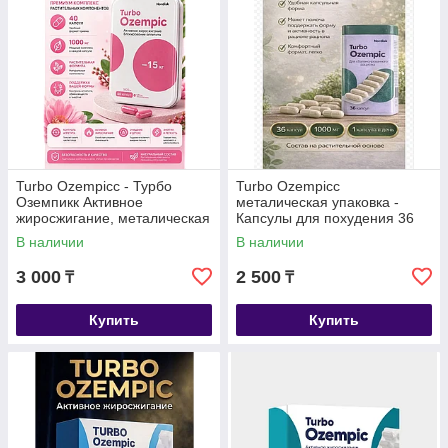
Turbo Ozempicc - Турбо
Turbo Ozempicc
Оземпикк Активное
металическая упаковка -
жиросжигание, металическая
Капсулы для похудения 36
коробка, капсулы для
капсул
В наличии
В наличии
похудения 40 капсул
3 000
2 500
₸
₸
Купить
Купить