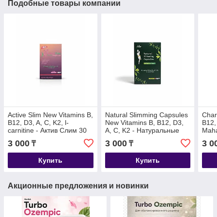
Подобные товары компании
Active Slim New Vitamins B,
Natural Slimming Capsules
Char
B12, D3, A, C, K2, l-
New Vitamins B, B12, D3,
B12,
carnitine - Актив Слим 30
A, C, K2 - Натуральные
Maha
капсул для похудения + 1
капсулы для похудения 30
30 к
3 000
3 000
3 0
₸
₸
желе коллагена
шт + 1 желе коллагена
+ 1 
Купить
Купить
Акционные предложения и новинки