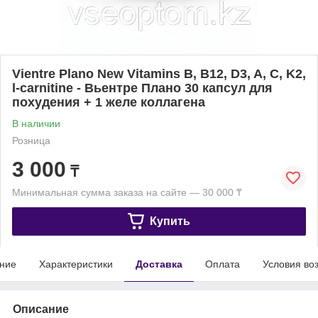
Vientre Plano New Vitamins B, B12, D3, A, C, K2,
l-carnitine - Вьентре Плано 30 капсул для
похудения + 1 желе коллагена
В наличии
Розница
3 000
₸
Минимальная сумма заказа на сайте — 30 000 ₸
Купить
ние
Характеристики
Доставка
Оплата
Условия во
Описание