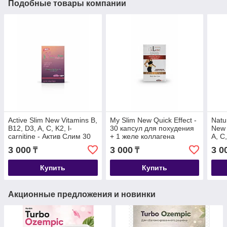
Подобные товары компании
Active Slim New Vitamins B,
My Slim New Quick Effect -
Natu
B12, D3, A, C, K2, l-
30 капсул для похудения
New 
carnitine - Актив Слим 30
+ 1 желе коллагена
A, C
капсул для похудения + 1
капс
3 000
3 000
3 0
₸
₸
желе коллагена
шт +
Купить
Купить
Акционные предложения и новинки