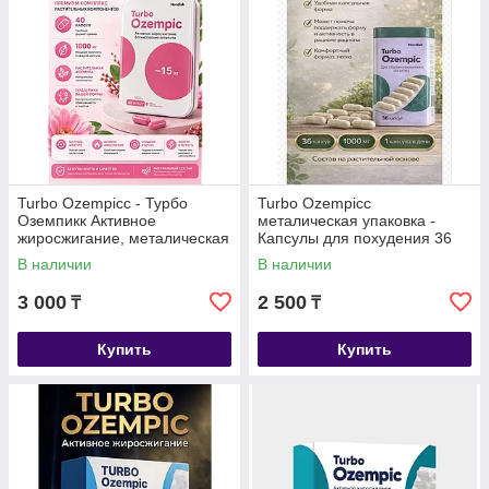
Turbo Ozempicc - Турбо
Turbo Ozempicc
Оземпикк Активное
металическая упаковка -
жиросжигание, металическая
Капсулы для похудения 36
коробка, капсулы для
капсул
В наличии
В наличии
похудения 40 капсул
3 000
2 500
₸
₸
Купить
Купить