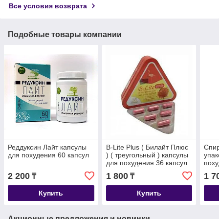
Все условия возврата
Подобные товары компании
Реддуксин Лайт капсулы
B-Lite Plus ( Билайт Плюс
Спир
для похудения 60 капсул
) ( треугольный ) капсулы
упак
для похудения 36 капсул
поху
2 200
1 800
1 7
₸
₸
Купить
Купить
Акционные предложения и новинки