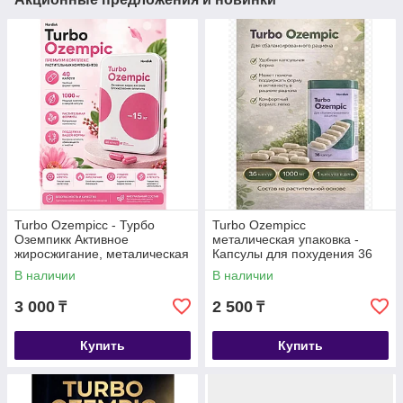
Turbo Ozempicc - Турбо
Turbo Ozempicc
Оземпикк Активное
металическая упаковка -
жиросжигание, металическая
Капсулы для похудения 36
коробка, капсулы для
капсул
В наличии
В наличии
похудения 40 капсул
3 000
2 500
₸
₸
Купить
Купить